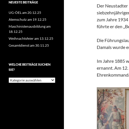
NEUESTE BEITRÄGE
Der Neustadter 
siebzehnjähriger
UG-ÖEL am 20.12.25
zum Jahre 1934 
Atemschutz am 19.12.25
führte er den „
Maschinistenausbildung am
18.12.25
Weihnachtsfeier am 13.12.25
Die Führungslau
Gesamtdienst am 30.11.25
Damals wurde er
Im Jahre 1885 
WELCHE BEITRÄGE SUCHEN
ernannt. Am 12
SIE?
Ehrenkommanda
Welche
Beiträge
suchen
Sie?