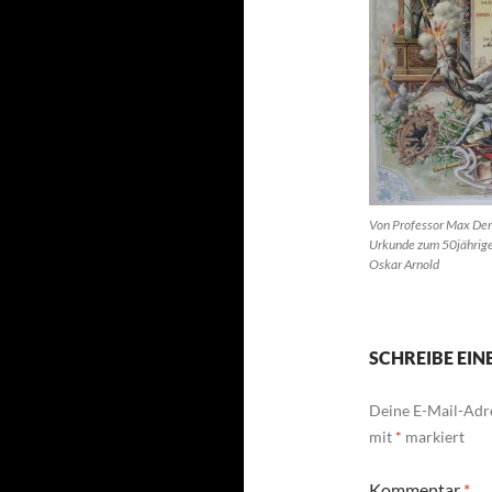
Von Professor Max Der
Urkunde zum 50jährig
Oskar Arnold
SCHREIBE EI
Deine E-Mail-Adre
mit
*
markiert
Kommentar
*