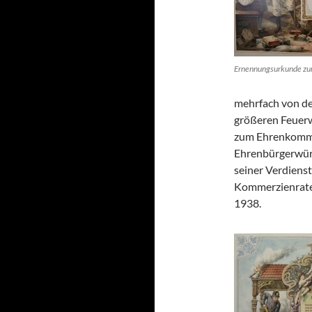
Ernennungsurkunde z
mehrfach von de
größeren Feuer
zum Ehrenkomma
Ehrenbürgerwürd
seiner Verdiens
Kommerzienrates
1938.