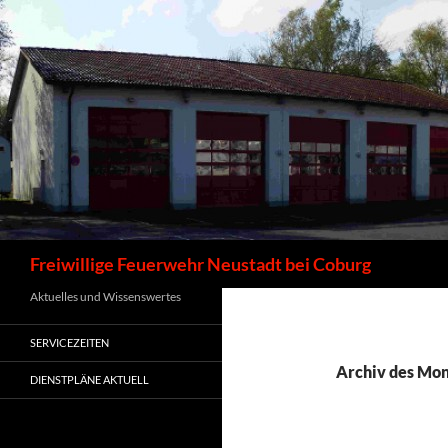
Zum
Inhalt
springen
Suchen
Freiwillige Feuerwehr Neustadt bei Coburg
Aktuelles und Wissenswertes
SERVICEZEITEN
Archiv des Mo
DIENSTPLÄNE AKTUELL