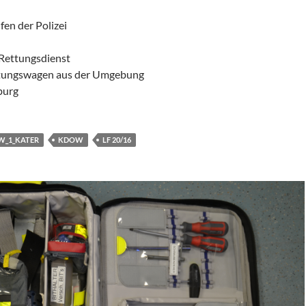
fen der Polizei
 Rettungsdienst
tungswagen aus der Umgebung
urg
W_1_KATER
KDOW
LF 20/16