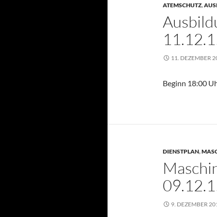
ATEMSCHUTZ
,
AUS
Ausbild
11.12.1
11. DEZEMBER 2
Beginn 18:00 U
DIENSTPLAN
,
MASC
Maschin
09.12.1
9. DEZEMBER 20