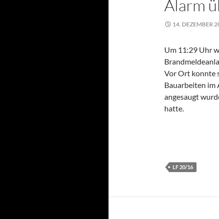
Alarm ü
14. DEZEMBER 2
Um 11:29 Uhr w
Brandmeldeanlage
Vor Ort konnte 
Bauarbeiten im 
angesaugt wurde
hatte.
LF 20/16