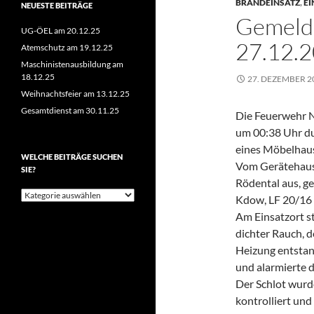
BRANDEINSATZ
,
EI
NEUESTE BEITRÄGE
Gemeld
UG-ÖEL am 20.12.25
27.12.
Atemschutz am 19.12.25
Maschinistenausbildung am
18.12.25
27. DEZEMBER 2
Weihnachtsfeier am 13.12.25
Gesamtdienst am 30.11.25
Die Feuerwehr 
um 00:38 Uhr du
eines Möbelhaus
WELCHE BEITRÄGE SUCHEN
Vom Gerätehaus 
SIE?
Rödental aus, g
Welche
Kdow, LF 20/16
Beiträge
Am Einsatzort st
suchen
Sie?
dichter Rauch, d
Heizung entstan
und alarmierte 
Der Schlot wurd
kontrolliert un