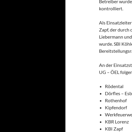
Betreiber wurde
kontrolliert.
Als Einsatzleite
Zapf, der durch
Liebermann und 
wurde. SBI Köhl
Bereitstellungs
An der Einsatzs
UG – ÖEL folgen
Rödental
Dörfles – Es
Rothenhof
Kipfendorf
Werkfeuerweh
KBR Lorenz
KBI Zapf