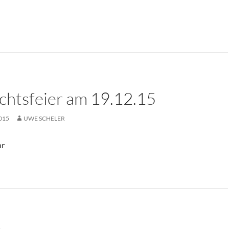
htsfeier am 19.12.15
015
UWE SCHELER
hr