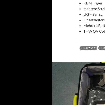
KBM Hager
mehrere Strei
UG – SanEL
Einsatzleiter
Mehrere Ret
THW OV Cob
DLK 23/12
EL