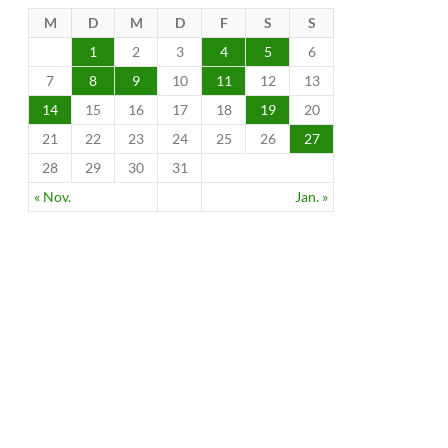
M
D
M
D
F
S
S
1
2
3
4
5
6
7
8
9
10
11
12
13
14
15
16
17
18
19
20
21
22
23
24
25
26
27
28
29
30
31
« Nov.
Jan. »