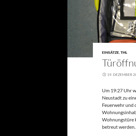
EINSÄTZE
,
THL
Türöffn
19. DEZEMBER 2
Um 19:27 Uhr wu
Neustadt zu eine
Feuerwehr und d
Wohnungsinhaber
Wohnungstüre k
betreut werden.