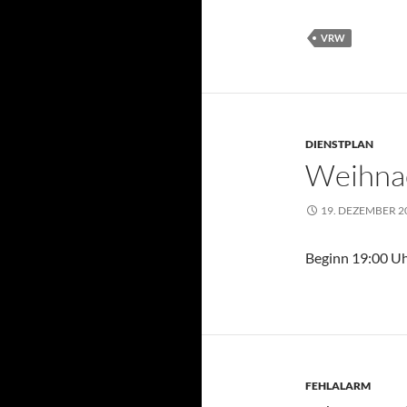
VRW
DIENSTPLAN
Weihnac
19. DEZEMBER 2
Beginn 19:00 U
FEHLALARM