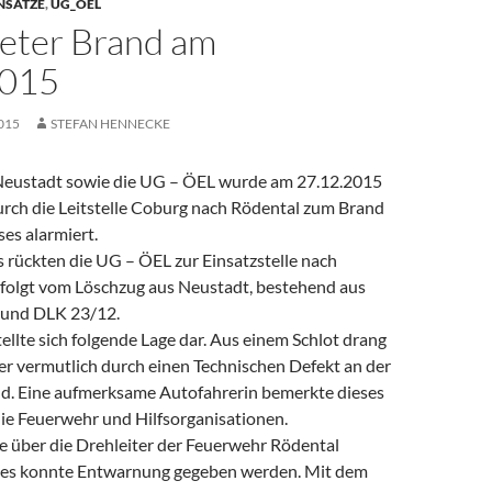
NSÄTZE
,
UG_ÖEL
eter Brand am
2015
015
STEFAN HENNECKE
Neustadt sowie die UG – ÖEL wurde am 27.12.2015
rch die Leitstelle Coburg nach Rödental zum Brand
es alarmiert.
rückten die UG – ÖEL zur Einsatzstelle nach
efolgt vom Löschzug aus Neustadt, bestehend aus
 und DLK 23/12.
ellte sich folgende Lage dar. Aus einem Schlot drang
er vermutlich durch einen Technischen Defekt an der
d. Eine aufmerksame Autofahrerin bemerkte dieses
die Feuerwehr und Hilfsorganisationen.
e über die Drehleiter der Feuerwehr Rödental
d es konnte Entwarnung gegeben werden. Mit dem