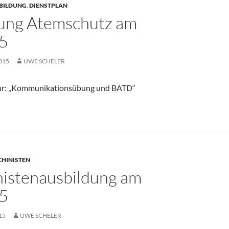
BILDUNG
,
DIENSTPLAN
ung Atemschutz am
5
015
UWE SCHELER
hr: „Kommunikationsübung und BATD“
HINISTEN
istenausbildung am
5
15
UWE SCHELER