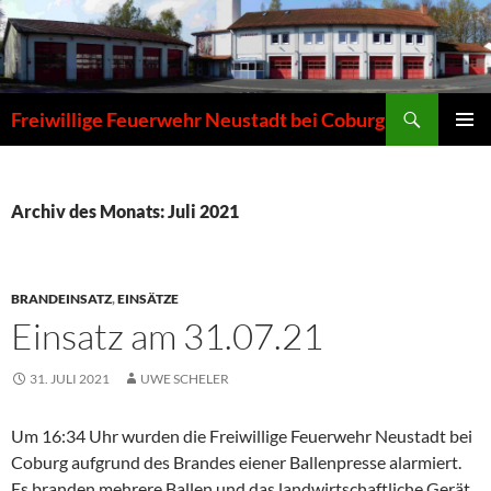
Zum
Inhalt
springen
Suchen
Freiwillige Feuerwehr Neustadt bei Coburg
PRIMÄR
MENÜ
Archiv des Monats: Juli 2021
BRANDEINSATZ
,
EINSÄTZE
Einsatz am 31.07.21
31. JULI 2021
UWE SCHELER
Um 16:34 Uhr wurden die Freiwillige Feuerwehr Neustadt bei
Coburg aufgrund des Brandes eiener Ballenpresse alarmiert.
Es branden mehrere Ballen und das landwirtschaftliche Gerät