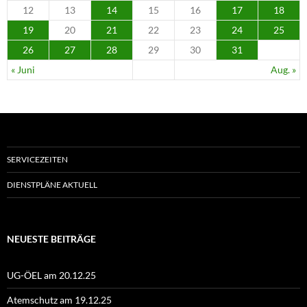
12
13
14
15
16
17
18
19
20
21
22
23
24
25
26
27
28
29
30
31
« Juni
Aug. »
SERVICEZEITEN
DIENSTPLÄNE AKTUELL
NEUESTE BEITRÄGE
UG-ÖEL am 20.12.25
Atemschutz am 19.12.25