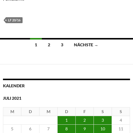
LF 20/16
Beitragsnavigation
1
2
3
NÄCHSTE →
KALENDER
JULI 2021
M
D
M
D
F
S
S
1
2
3
4
5
6
7
8
9
10
11