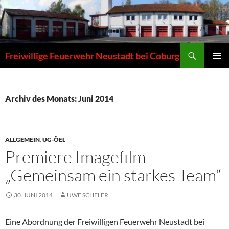
Zum
Inhalt
springen
Suchen
Freiwillige Feuerwehr Neustadt bei Coburg
PRIMÄR
MENÜ
Archiv des Monats: Juni 2014
ALLGEMEIN
,
UG-ÖEL
Premiere Imagefilm
„Gemeinsam ein starkes Team“
30. JUNI 2014
UWE SCHELER
Eine Abordnung der Freiwilligen Feuerwehr Neustadt bei