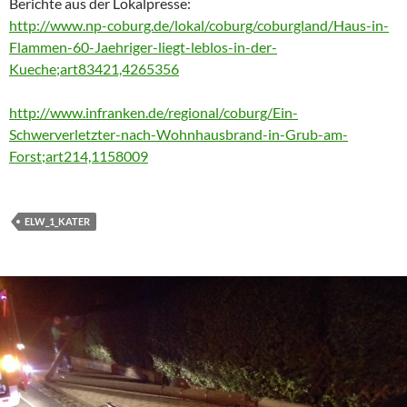
Berichte aus der Lokalpresse:
http://www.np-coburg.de/lokal/coburg/coburgland/Haus-in-
Flammen-60-Jaehriger-liegt-leblos-in-der-
Kueche;art83421,4265356
http://www.infranken.de/regional/coburg/Ein-
Schwerverletzter-nach-Wohnhausbrand-in-Grub-am-
Forst;art214,1158009
ELW_1_KATER