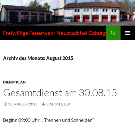
Zum
Inhalt
springen
Suchen
Freiwillige Feuerwehr Neustadt bei Coburg
PRIMÄR
MENÜ
Archiv des Monats: August 2015
DIENSTPLAN
Gesamtdienst am 30.08.15
30. AUGUST 2015
UWE SCHELER
Beginn 09:00 Uhr: „‚Trennen und Schneiden“