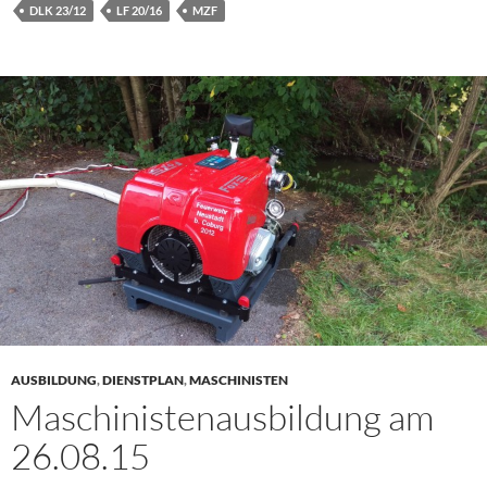
DLK 23/12
LF 20/16
MZF
AUSBILDUNG
,
DIENSTPLAN
,
MASCHINISTEN
Maschinistenausbildung am
26.08.15