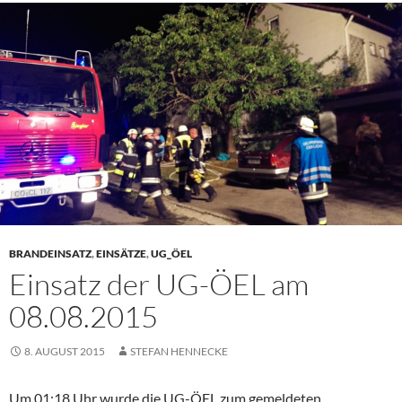
BRANDEINSATZ
,
EINSÄTZE
,
UG_ÖEL
Einsatz der UG-ÖEL am
08.08.2015
8. AUGUST 2015
STEFAN HENNECKE
Um 01:18 Uhr wurde die UG-ÖEL zum gemeldeten