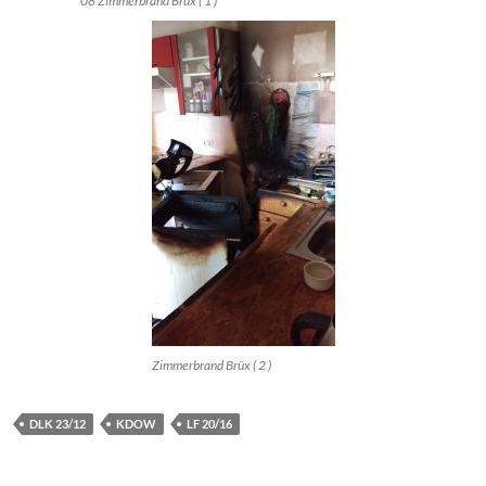
08 Zimmerbrand Brüx ( 1 )
Zimmerbrand Brüx ( 2 )
DLK 23/12
KDOW
LF 20/16