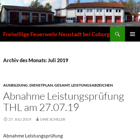
Zum
Inhalt
springen
Suchen
Freiwillige Feuerwehr Neustadt bei Coburg
PRIMÄR
MENÜ
Archiv des Monats: Juli 2019
AUSBILDUNG
,
DIENSTPLAN
,
GESAMT
,
LEISTUNGSABZEICHEN
Abnahme Leistungsprüfung
THL am 27.07.19
27. JULI 2019
UWE SCHELER
Abnahme Leistungsprüfung