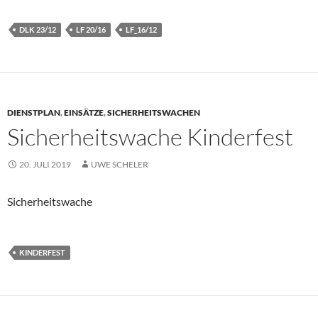
DLK 23/12
LF 20/16
LF_16/12
DIENSTPLAN
,
EINSÄTZE
,
SICHERHEITSWACHEN
Sicherheitswache Kinderfest
20. JULI 2019
UWE SCHELER
Sicherheitswache
KINDERFEST