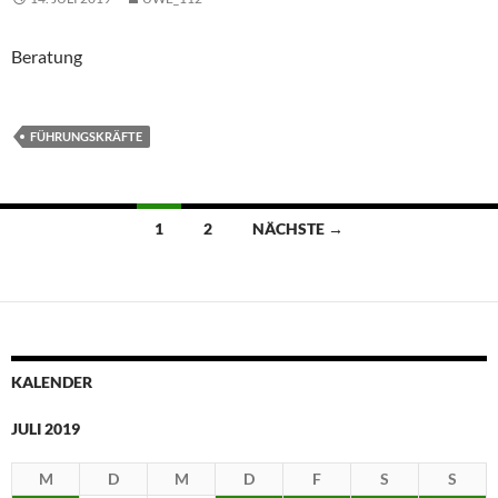
Beratung
FÜHRUNGSKRÄFTE
Beitragsnavigation
1
2
NÄCHSTE →
KALENDER
JULI 2019
M
D
M
D
F
S
S