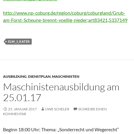
http://www.np-coburg.de/region/coburg/coburgland/Grub-
am-Forst-Scheune-brennt-voellig-nieder;art83421,5337149
ELW_1_KATER
AUSBILDUNG
,
DIENSTPLAN
,
MASCHINISTEN
Maschinistenausbildung am
25.01.17
25. JANUAR 2017
UWE SCHELER
SCHREIBE EINEN
KOMMENTAR
Beginn 18:00 Uhr; Thema: „Sonderrecht und Wegerecht“