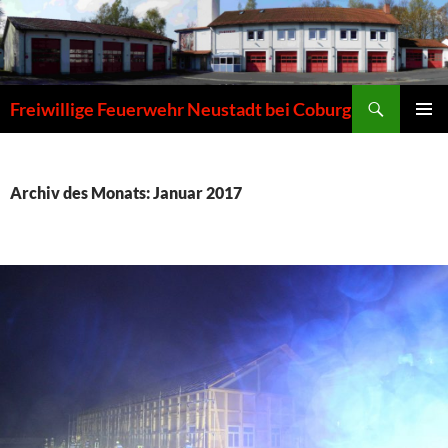
Zum
Inhalt
springen
Suchen
Freiwillige Feuerwehr Neustadt bei Coburg
PRIMÄR
MENÜ
Archiv des Monats: Januar 2017