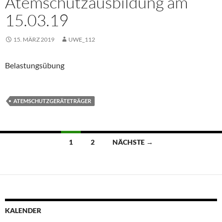
Atemschutzausbildung am
15.03.19
15. MÄRZ 2019
UWE_112
Belastungsübung
ATEMSCHUTZGERÄTETRÄGER
Beitragsnavigation
1
2
NÄCHSTE →
KALENDER