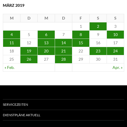
MÄRZ 2019
M
D
M
D
F
S
S
1
2
3
4
5
6
7
8
9
10
11
12
13
14
15
16
17
18
19
20
21
22
23
24
25
26
27
28
29
30
31
« Feb.
Apr. »
SERVICEZEITEN
DIENSTPLÄNE AKTUELL