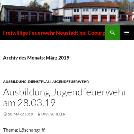
Zum
Inhalt
springen
Suchen
Freiwillige Feuerwehr Neustadt bei Coburg
PRIMÄR
MENÜ
Archiv des Monats: März 2019
AUSBILDUNG
,
DIENSTPLAN
,
JUGENDFEUERWEHR
Ausbildung Jugendfeuerwehr
am 28.03.19
28. MÄRZ 2019
UWE SCHELER
Thema: Löschangriff