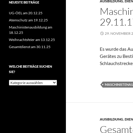
AUSBILDUNG
,
DIE
NEUESTE BEITRÄGE
Maschin
UG-ÖEL am 20.12.25
29.11.1
Atemschutz am 19.12.25
Maschinistenausbildung am
18.12.25
29. NOVEMBER 
Weihnachtsfeier am 13.12.25
Gesamtdienst am 30.11.25
Es wurde das Au
Gerätes zu Bes
Schlauchstrecke
WELCHE BEITRÄGE SUCHEN
SIE?
Welche
MASCHINISTENA
Beiträge
suchen
Sie?
AUSBILDUNG
,
DIE
Gesamtd