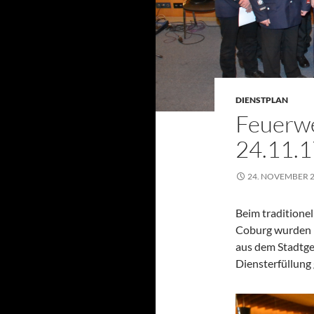
DIENSTPLAN
Feuerw
24.11.1
24. NOVEMBER 
Beim traditione
Coburg wurden 
aus dem Stadtge
Diensterfüllung 