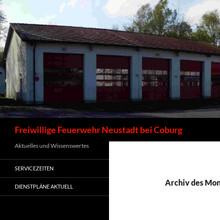
Zum
Inhalt
springen
Suchen
Freiwillige Feuerwehr Neustadt bei Coburg
Aktuelles und Wissenswertes
SERVICEZEITEN
Archiv des Mo
DIENSTPLÄNE AKTUELL