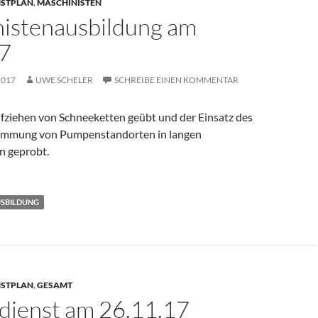
NSTPLAN
,
MASCHINISTEN
istenausbildung am
7
2017
UWE SCHELER
SCHREIBE EINEN KOMMENTAR
fziehen von Schneeketten geübt und der Einsatz des
timmung von Pumpenstandorten in langen
n geprobt.
USBILDUNG
NSTPLAN
,
GESAMT
ienst am 26.11.17