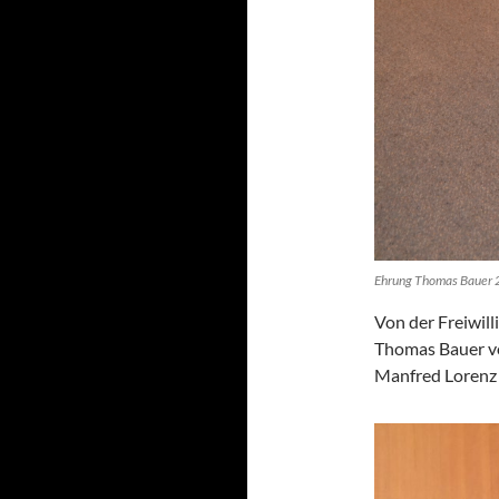
Ehrung Thomas Bauer 2
Von der Freiwi
Thomas Bauer vo
Manfred Lorenz d