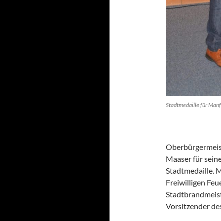
Stadtmedaille für Man
Oberbürgermeis
Maaser für sein
Stadtmedaille. M
Freiwilligen Fe
Stadtbrandmeist
Vorsitzender de