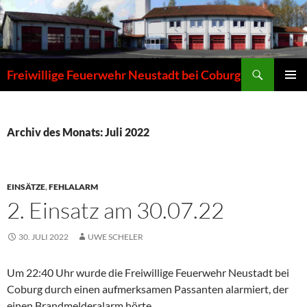
Zum
Inhalt
springen
Suchen
Freiwillige Feuerwehr Neustadt bei Coburg
PRIMÄR
MENÜ
Archiv des Monats: Juli 2022
EINSÄTZE
,
FEHLALARM
2. Einsatz am 30.07.22
30. JULI 2022
UWE SCHELER
Um 22:40 Uhr wurde die Freiwillige Feuerwehr Neustadt bei
Coburg durch einen aufmerksamen Passanten alarmiert, der
einen Brandmelderalarm hörte.