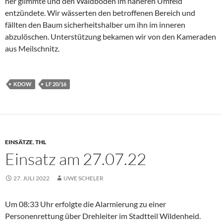
her glimmte und den Waldboden im näheren Umfeld
entzündete. Wir wässerten den betroffenen Bereich und
fällten den Baum sicherheitshalber um ihn im inneren
abzulöschen. Unterstützung bekamen wir von den Kameraden
aus Meilschnitz.
KDOW
LF 20/16
EINSÄTZE
,
THL
Einsatz am 27.07.22
27. JULI 2022
UWE SCHELER
Um 08:33 Uhr erfolgte die Alarmierung zu einer
Personenrettung über Drehleiter im Stadtteil Wildenheid.