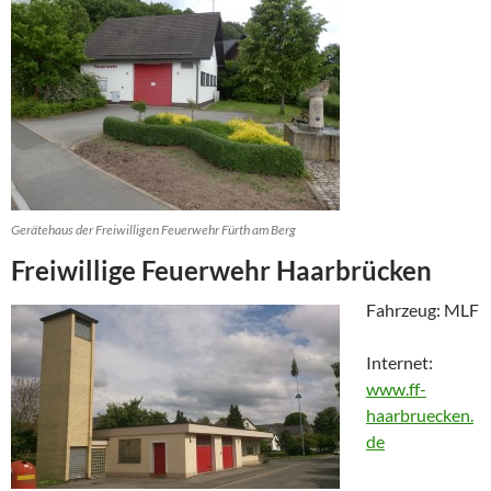
Gerätehaus der Freiwilligen Feuerwehr Fürth am Berg
Freiwillige Feuerwehr Haarbrücken
Fahrzeug: MLF
Internet:
www.ff-
haarbruecken.
de