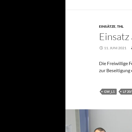
EINSÄTZE
,
THL
Einsatz
11. JUNI 2021
Die Freiwillige
zur Beseitigung 
GW_L1
LF 20