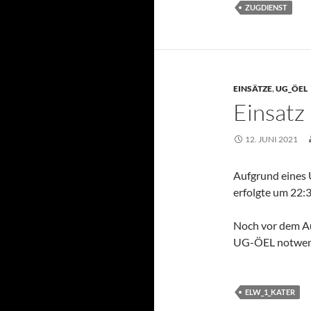
ZUGDIENST
EINSÄTZE
,
UG_ÖEL
Einsatz
12. JUNI 2021
Aufgrund eines 
erfolgte um 22:
Noch vor dem Aus
UG-ÖEL notwend
ELW_1_KATER