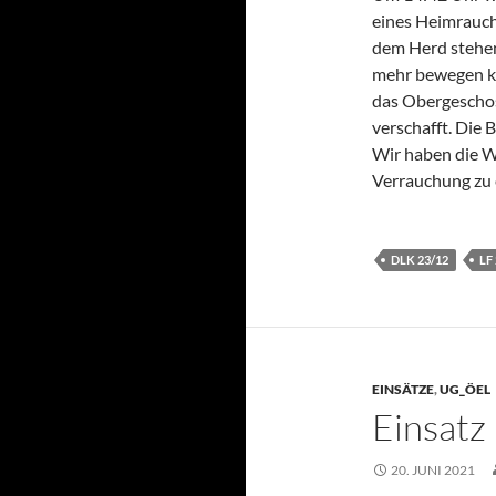
eines Heimrauchm
dem Herd stehen,
mehr bewegen kon
das Obergeschos
verschafft. Die
Wir haben die W
Verrauchung zu 
DLK 23/12
LF
EINSÄTZE
,
UG_ÖEL
Einsatz
20. JUNI 2021