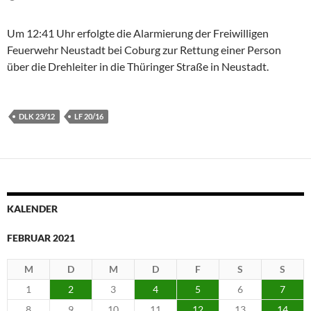
Um 12:41 Uhr erfolgte die Alarmierung der Freiwilligen
Feuerwehr Neustadt bei Coburg zur Rettung einer Person
über die Drehleiter in die Thüringer Straße in Neustadt.
DLK 23/12
LF 20/16
KALENDER
FEBRUAR 2021
M
D
M
D
F
S
S
1
2
3
4
5
6
7
8
9
10
11
12
13
14