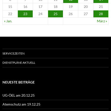
15
16
17
18
19
20
21
22
23
24
25
26
27
28
« Jan.
März »
SERVICEZEITEN
DIENSTPLÄNE AKTUELL
NEUESTE BEITRÄGE
UG-ÖEL am 20.12.25
Atemschutz am 19.12.25