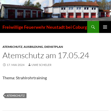
Zum
Inhalt
springen
Suchen
Freiwillige Feuerwehr Neustadt bei Coburg
PRIMÄR
MENÜ
ATEMSCHUTZ
,
AUSBILDUNG
,
DIENSTPLAN
Atemschutz am 17.05.24
17. MAI 2024
UWE SCHELER
Thema: Strahlrohrtraining
ATEMSCHUTZ