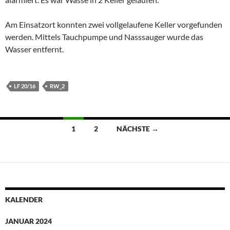
Am Einsatzort konnten zwei vollgelaufene Keller vorgefunden
werden. Mittels Tauchpumpe und Nasssauger wurde das
Wasser entfernt.
LF 20/16
RW_2
Beitragsnavigation
1
2
NÄCHSTE →
KALENDER
JANUAR 2024