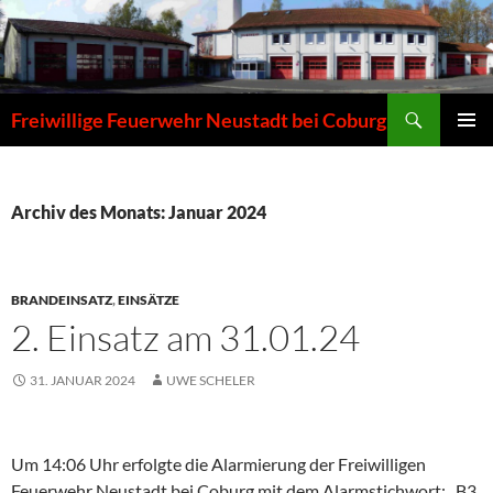
Zum
Inhalt
springen
Suchen
Freiwillige Feuerwehr Neustadt bei Coburg
PRIMÄR
MENÜ
Archiv des Monats: Januar 2024
BRANDEINSATZ
,
EINSÄTZE
2. Einsatz am 31.01.24
31. JANUAR 2024
UWE SCHELER
Um 14:06 Uhr erfolgte die Alarmierung der Freiwilligen
Feuerwehr Neustadt bei Coburg mit dem Alarmstichwort: „B3,