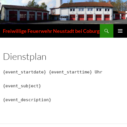
Zum
Inhalt
springen
Suchen
Freiwillige Feuerwehr Neustadt bei Coburg
PRIMÄR
MENÜ
Dienstplan
{event_startdate} {event_starttime} Uhr
{event_subject}
{event_description}