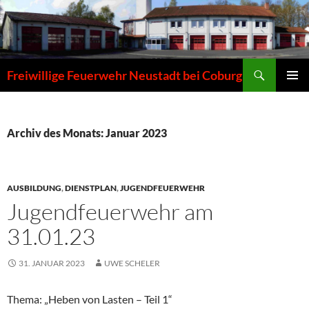
Zum
Inhalt
springen
Suchen
Freiwillige Feuerwehr Neustadt bei Coburg
PRIMÄR
MENÜ
Archiv des Monats: Januar 2023
AUSBILDUNG
,
DIENSTPLAN
,
JUGENDFEUERWEHR
Jugendfeuerwehr am
31.01.23
31. JANUAR 2023
UWE SCHELER
Thema: „Heben von Lasten – Teil 1“