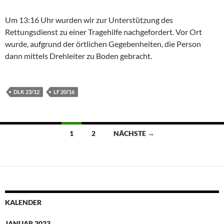
Um 13:16 Uhr wurden wir zur Unterstützung des
Rettungsdienst zu einer Tragehilfe nachgefordert. Vor Ort
wurde, aufgrund der örtlichen Gegebenheiten, die Person
dann mittels Drehleiter zu Boden gebracht.
DLK 23/12
LF 20/16
Beitragsnavigation
1
2
NÄCHSTE →
KALENDER
JANUAR 2023