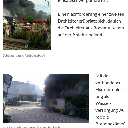
Einsatzschwerpunkte fest.
Eine Nachforderung einer zweiten
Drehleiter erübrigte sich, da sich
die Drehleiter aus Rödental schon
auf der Anfahrt befand.
Scheunenbrand Ketschenbach
Mit der
vorhandenen
Hydrantenleit
ung als
Wasser-
versorgung wu
rde die
Brandbekämpf
erste Brandbekämpfung in Ketschenbach