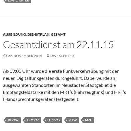
ELW_1_KATER
AUSBILDUNG
,
DIENSTPLAN
,
GESAMT
Gesamtdienst am 22.11.15
22. NOVEMBER 2015
UWE SCHELER
Ab 09:00 Uhr wurde die erste Funkverkehrsübung mit den
neuen Digitalfunkgeräten durchgeführt. Dabei wurde an
ausgewählten Standorten im Neustadter Stadtgebiet die
Empfangsfeldstärke mit den MRT’s (Fahrzeugfunk) und HRT’s
(Handsprechfunkgeräten) festgestellt.
KDOW
LF 20/16
LF_16/12
MTW
MZF