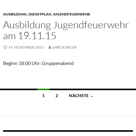
AUSBILDUNG
,
DIENSTPLAN
,
JUGENDFEUERWEHR
Ausbildung Jugendfeuerwehr
am 19.11.15
19. NOVEMBER 2015
UWE SCHELER
Beginn 18:00 Uhr: Gruppenabend
Beitragsnavigation
1
2
NÄCHSTE →