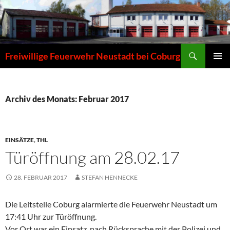
Zum
Inhalt
springen
Suchen
Freiwillige Feuerwehr Neustadt bei Coburg
PRIMÄR
MENÜ
Archiv des Monats: Februar 2017
EINSÄTZE
,
THL
Türöffnung am 28.02.17
28. FEBRUAR 2017
STEFAN HENNECKE
Die Leitstelle Coburg alarmierte die Feuerwehr Neustadt um
17:41 Uhr zur Türöffnung.
Vor Ort war ein Einsatz, nach Rücksprache mit der Polizei und