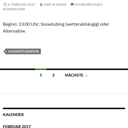
4. FEBRUAR 2017
UWE SCHELER
SCHREIBE EINEN
KOMMENTAR
Beginn: 13:00 Uhr; Snowtubing (wetterabhängig) oder
Alternative
JUGENDFEUERWEHR
Beitragsnavigation
1
2
NÄCHSTE →
KALENDER
FEBRUAR 2017