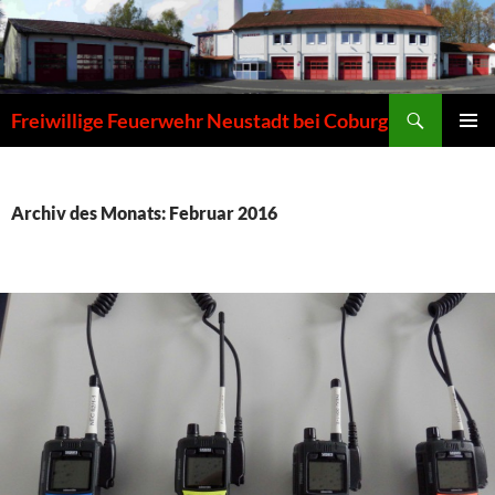
Zum
Inhalt
springen
Suchen
Freiwillige Feuerwehr Neustadt bei Coburg
PRIMÄR
MENÜ
Archiv des Monats: Februar 2016