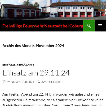
Zum
Inhalt
springen
Suchen
Freiwillige Feuerwehr Neustadt bei Coburg
PRIMÄR
MENÜ
Archiv des Monats: November 2024
EINSÄTZE
,
FEHLALARM
Einsatz am 29.11.24
29. NOVEMBER 2024
UWE SCHELER
Am Freitag Abend um 22:44 Uhr wurden wir aufgrund eines
ausgelösten Heimrauchmelder alarmiert. Vor Ort konnte keine
Feststellung gemacht werden. Aus diesem Grund konnten wir