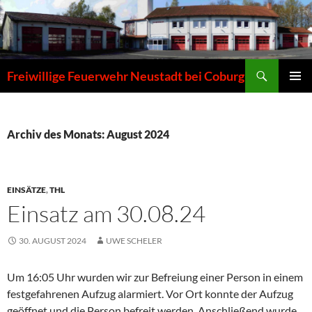
Zum
Inhalt
springen
Suchen
Freiwillige Feuerwehr Neustadt bei Coburg
PRIMÄR
MENÜ
Archiv des Monats: August 2024
EINSÄTZE
,
THL
Einsatz am 30.08.24
30. AUGUST 2024
UWE SCHELER
Um 16:05 Uhr wurden wir zur Befreiung einer Person in einem
festgefahrenen Aufzug alarmiert. Vor Ort konnte der Aufzug
geöffnet und die Person befreit werden. Anschließend wurde