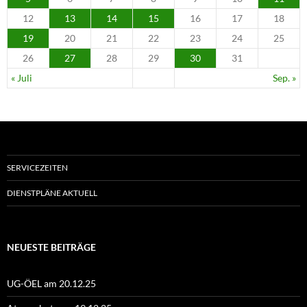
12
13
14
15
16
17
18
19
20
21
22
23
24
25
26
27
28
29
30
31
« Juli
Sep. »
SERVICEZEITEN
DIENSTPLÄNE AKTUELL
NEUESTE BEITRÄGE
UG-ÖEL am 20.12.25