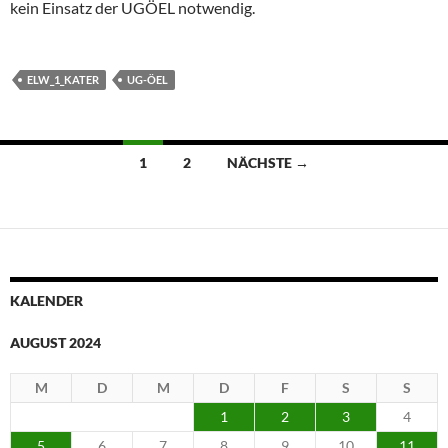
kein Einsatz der UGÖEL notwendig.
ELW_1_KATER
UG-ÖEL
Beitragsnavigation
1
2
NÄCHSTE →
KALENDER
AUGUST 2024
M
D
M
D
F
S
S
1
2
3
4
5
6
7
8
9
10
11