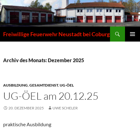
Zum
Inhalt
springen
Suchen
Freiwillige Feuerwehr Neustadt bei Coburg
PRIMÄR
MENÜ
Archiv des Monats: Dezember 2025
AUSBILDUNG
,
GESAMTDIENST
,
UG-ÖEL
UG-ÖEL am 20.12.25
20. DEZEMBER 2025
UWE SCHELER
praktische Ausbildung