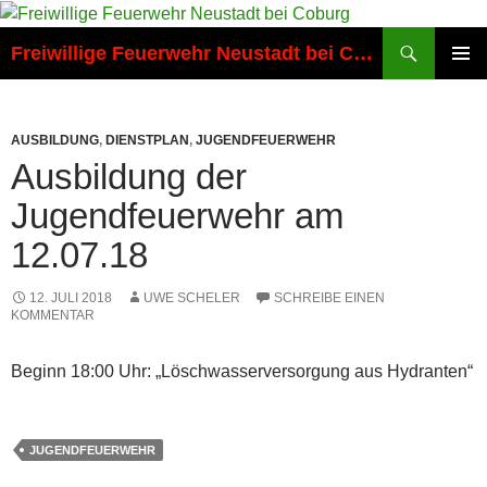
Zum
Inhalt
Suchen
Freiwillige Feuerwehr Neustadt bei Coburg
springen
PRIMÄR
MENÜ
AUSBILDUNG
,
DIENSTPLAN
,
JUGENDFEUERWEHR
Ausbildung der
Jugendfeuerwehr am
12.07.18
12. JULI 2018
UWE SCHELER
SCHREIBE EINEN
KOMMENTAR
Beginn 18:00 Uhr: „Löschwasserversorgung aus Hydranten“
JUGENDFEUERWEHR