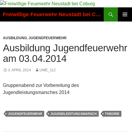
Zum
Inhalt
Suchen
Freiwillige Feuerwehr Neustadt bei Coburg
springen
PRIMÄR
MENÜ
AUSBILDUNG
,
JUGENDFEUERWEHR
Ausbildung Jugendfeuerwehr
am 03.04.2014
3. APRIL 2014
UWE_112
Gruppenabend zur Vorbereitung des
Jugendleistungsmarsches 2014
JUGENDFEUERWEHR
JUGENDLEISTUNGSMARSCH
THEORIE