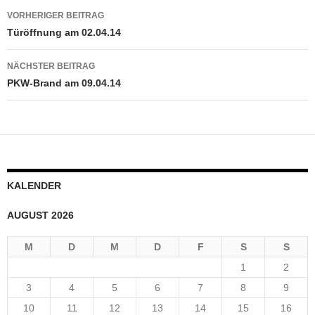
Beitragsnavigation
VORHERIGER BEITRAG
Türöffnung am 02.04.14
NÄCHSTER BEITRAG
PKW-Brand am 09.04.14
KALENDER
AUGUST 2026
M
D
M
D
F
S
S
1
2
3
4
5
6
7
8
9
10
11
12
13
14
15
16