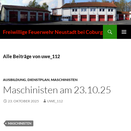
Zum
Inhalt
springen
Suchen
Freiwillige Feuerwehr Neustadt bei Coburg
PRIMÄR
MENÜ
Alle Beiträge von uwe_112
AUSBILDUNG
,
DIENSTPLAN
,
MASCHINISTEN
Maschinisten am 23.10.25
23. OKTOBER 2025
UWE_112
MASCHINISTEN