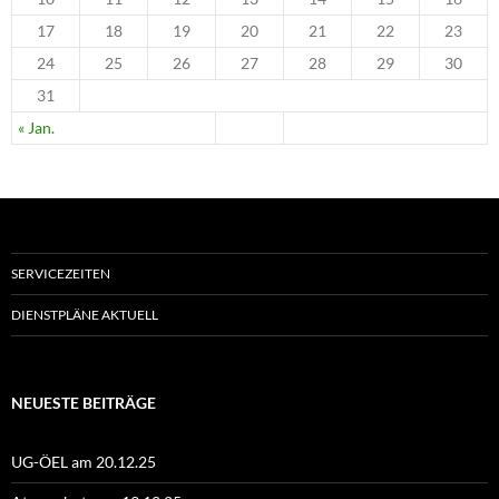
17
18
19
20
21
22
23
24
25
26
27
28
29
30
31
« Jan.
SERVICEZEITEN
DIENSTPLÄNE AKTUELL
NEUESTE BEITRÄGE
UG-ÖEL am 20.12.25