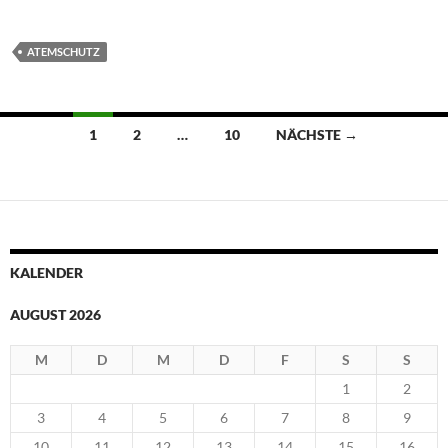
ATEMSCHUTZ
Beitragsnavigation
1
2
…
10
NÄCHSTE →
KALENDER
AUGUST 2026
M
D
M
D
F
S
S
1
2
3
4
5
6
7
8
9
10
11
12
13
14
15
16