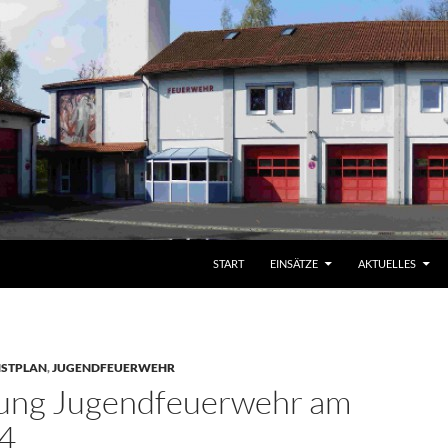
START
EINSÄTZE
AKTUELLES
NSTPLAN
,
JUGENDFEUERWEHR
ung Jugendfeuerwehr am
4