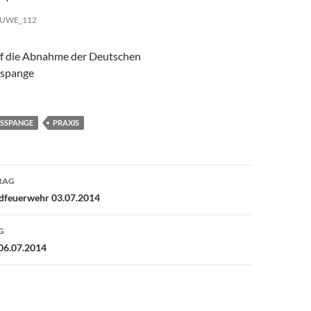
UWE_112
uf die Abnahme der Deutschen
sspange
GSSPANGE
PRAXIS
avigation
RAG
dfeuerwehr 03.07.2014
G
06.07.2014