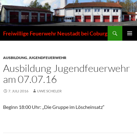
Zum
Inhalt
springen
Suchen
Freiwillige Feuerwehr Neustadt bei Coburg
PRIMÄR
MENÜ
AUSBILDUNG
,
JUGENDFEUERWEHR
Ausbildung Jugendfeuerwehr
am 07.07.16
7. JULI 2016
UWE SCHELER
Beginn 18:00 Uhr: „Die Gruppe im Löscheinsatz“