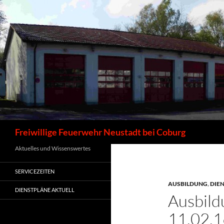
Zum
Inhalt
springen
Suchen
Freiwillige Feuerwehr Neustadt bei Coburg
Aktuelles und Wissenswertes
SERVICEZEITEN
AUSBILDUNG
,
DIE
DIENSTPLÄNE AKTUELL
Ausbild
11.02.1