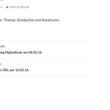
16
UWE SCHELER
r. Thema: Schläuche und Amaturen.
avigation
RAG
ng Digitalfunk am 06.02.16
G
G-ÖEL am 13.02.16