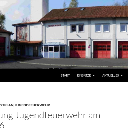
START
EINSÄTZE
AKTUELLES
NSTPLAN
,
JUGENDFEUERWEHR
ung Jugendfeuerwehr am
6