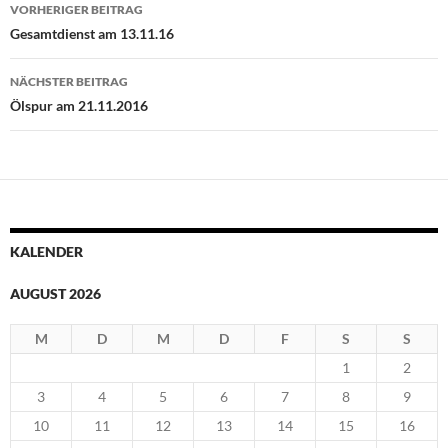
Beitragsnavigation
VORHERIGER BEITRAG
Gesamtdienst am 13.11.16
NÄCHSTER BEITRAG
Ölspur am 21.11.2016
KALENDER
AUGUST 2026
M
D
M
D
F
S
S
1
2
3
4
5
6
7
8
9
10
11
12
13
14
15
16