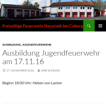
Zum
Inhalt
springen
Suchen
Freiwillige Feuerwehr Neustadt bei Coburg
PRIMÄR
MENÜ
AUSBILDUNG
,
JUGENDFEUERWEHR
Ausbildung Jugendfeuerwehr
am 17.11.16
17. NOVEMBER 2016
UWE SCHELER
Beginn 18:00 Uhr: Heben von Lasten