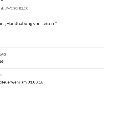
UWE SCHELER
r: „Handhabung von Leitern“
avigation
RAG
16
G
dfeuerwehr am 31.03.16