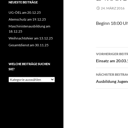
NEUESTE BEITRÄGE
24. MÄRZ 2016
UG-ÖEL am 20.12.25
Atemschutz am 19.12.25
Beginn 18:00 Uh
Maschinistenausbildung am
18.12.25
Weihnachtsfeier am 13.12.25
Gesamtdienst am 30.11.25
Beitragsn
VORHERIGER BEIT
Einsatz am 20.03.
WELCHE BEITRÄGE SUCHEN
SIE?
NÄCHSTER BEITRA
Welche
Ausbildung Jugen
Beiträge
suchen
Sie?