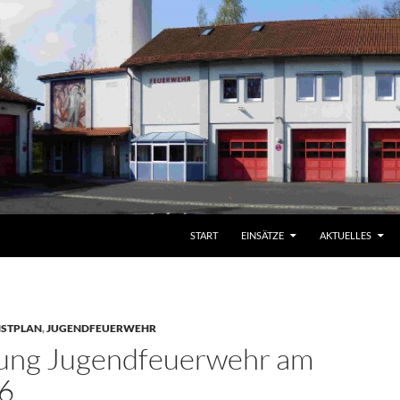
START
EINSÄTZE
AKTUELLES
NSTPLAN
,
JUGENDFEUERWEHR
ung Jugendfeuerwehr am
6