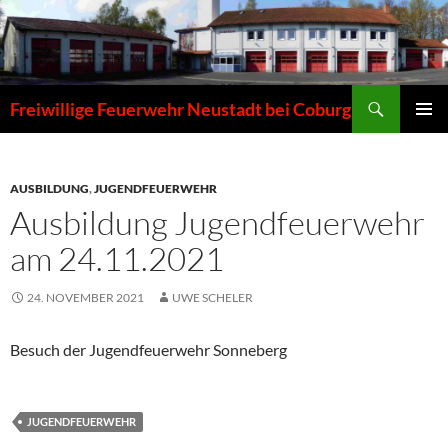
Zum
Inhalt
springen
Suchen
Freiwillige Feuerwehr Neustadt bei Coburg
PRIMÄR
MENÜ
AUSBILDUNG
,
JUGENDFEUERWEHR
Ausbildung Jugendfeuerwehr
am 24.11.2021
24. NOVEMBER 2021
UWE SCHELER
Besuch der Jugendfeuerwehr Sonneberg
JUGENDFEUERWEHR