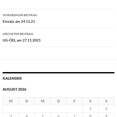
Beitragsnavigation
VORHERIGER BEITRAG
Einsatz am 24.11.21
NÄCHSTER BEITRAG
UG-ÖEL am 27.11.2021
KALENDER
AUGUST 2026
M
D
M
D
F
S
S
1
2
3
4
5
6
7
8
9