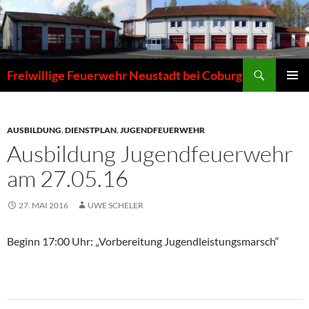
Zum
Inhalt
springen
Suchen
Freiwillige Feuerwehr Neustadt bei Coburg
PRIMÄR
MENÜ
AUSBILDUNG
,
DIENSTPLAN
,
JUGENDFEUERWEHR
Ausbildung Jugendfeuerwehr
am 27.05.16
27. MAI 2016
UWE SCHELER
Beginn 17:00 Uhr: „Vorbereitung Jugendleistungsmarsch“