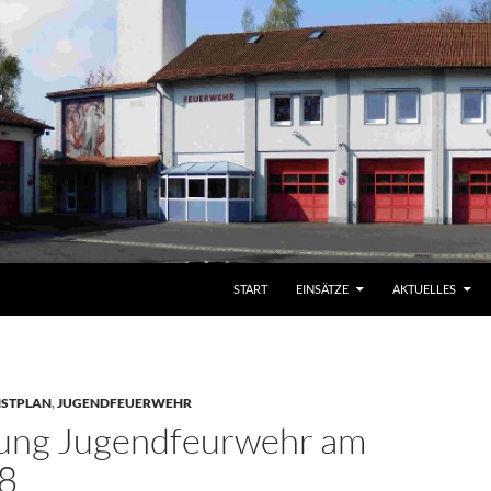
START
EINSÄTZE
AKTUELLES
NSTPLAN
,
JUGENDFEUERWEHR
ung Jugendfeurwehr am
8