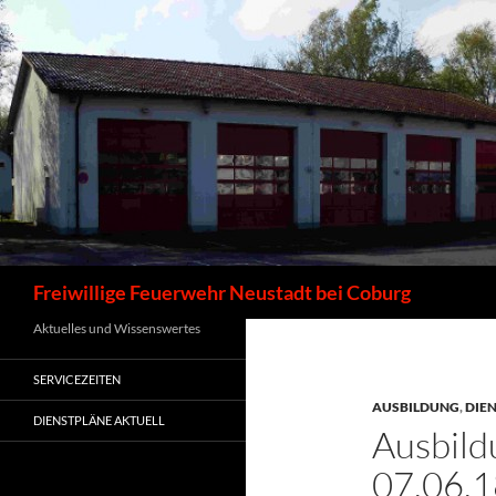
Zum
Inhalt
springen
Suchen
Freiwillige Feuerwehr Neustadt bei Coburg
Aktuelles und Wissenswertes
SERVICEZEITEN
AUSBILDUNG
,
DIE
DIENSTPLÄNE AKTUELL
Ausbild
07.06.1