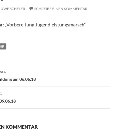
UWE SCHELER
SCHREIBE EINEN KOMMENTAR
r: „Vorbereitung Jugendleistungsmarsch“
HR
avigation
RAG
ildung am 06.06.18
G
09.06.18
NEN KOMMENTAR