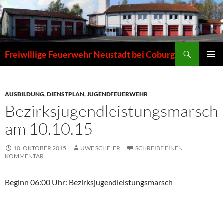
Zum
Inhalt
springen
Suchen
Freiwillige Feuerwehr Neustadt bei Coburg
PRIMÄR
MENÜ
AUSBILDUNG
,
DIENSTPLAN
,
JUGENDFEUERWEHR
Bezirksjugendleistungsmarsch
am 10.10.15
10. OKTOBER 2015
UWE SCHELER
SCHREIBE EINEN
KOMMENTAR
Beginn 06:00 Uhr: Bezirksjugendleistungsmarsch