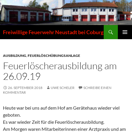
Zum
Inhalt
springen
Suchen
Freiwillige Feuerwehr Neustadt bei Coburg
PRIMÄR
MENÜ
AUSBILDUNG
,
FEUERLÖSCHÜBUNGSANLAGE
Feuerlöscherausbildung am
26.09.19
26. SEPTEMBER 2018
UWE SCHELER
SCHREIBE EINEN
KOMMENTAR
Heute war bei uns auf dem Hof am Gerätehaus wieder viel
geboten.
Es war wieder Zeit für die Feuerlöscherausbildung.
Am Morgen waren Mitarbeiterinnen einer Arztpraxis und am