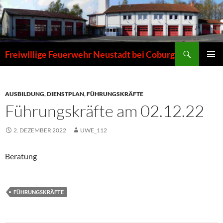
Zum
Inhalt
springen
Suchen
Freiwillige Feuerwehr Neustadt bei Coburg
PRIMÄR
MENÜ
AUSBILDUNG
,
DIENSTPLAN
,
FÜHRUNGSKRÄFTE
Führungskräfte am 02.12.22
2. DEZEMBER 2022
UWE_112
Beratung
FÜHRUNGSKRÄFTE