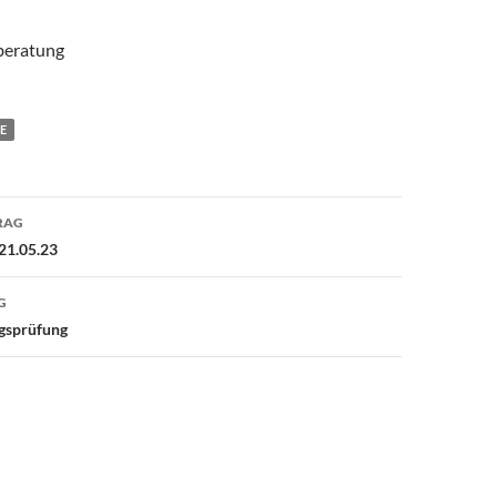
beratung
E
avigation
RAG
21.05.23
G
gsprüfung