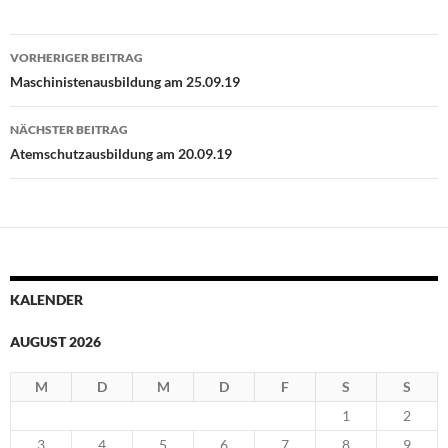
Beitragsnavigation
VORHERIGER BEITRAG
Maschinistenausbildung am 25.09.19
NÄCHSTER BEITRAG
Atemschutzausbildung am 20.09.19
KALENDER
AUGUST 2026
M
D
M
D
F
S
S
1
2
3
4
5
6
7
8
9