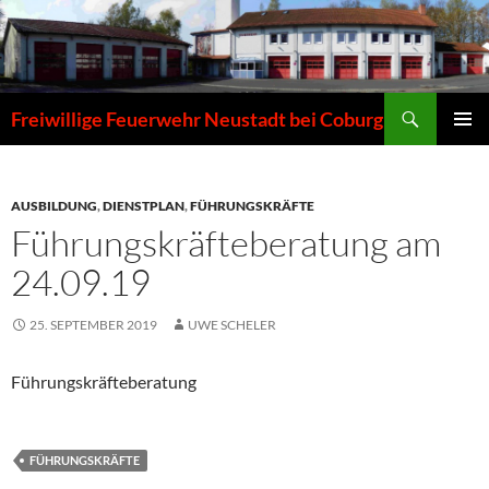
Zum
Inhalt
springen
Suchen
Freiwillige Feuerwehr Neustadt bei Coburg
PRIMÄR
MENÜ
AUSBILDUNG
,
DIENSTPLAN
,
FÜHRUNGSKRÄFTE
Führungskräfteberatung am
24.09.19
25. SEPTEMBER 2019
UWE SCHELER
Führungskräfteberatung
FÜHRUNGSKRÄFTE