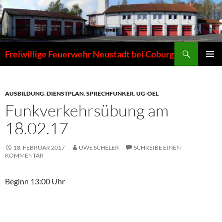
Zum
Inhalt
springen
Suchen
Freiwillige Feuerwehr Neustadt bei Coburg
PRIMÄR
MENÜ
AUSBILDUNG
,
DIENSTPLAN
,
SPRECHFUNKER
,
UG-ÖEL
Funkverkehrsübung am
18.02.17
18. FEBRUAR 2017
UWE SCHELER
SCHREIBE EINEN
KOMMENTAR
Beginn 13:00 Uhr