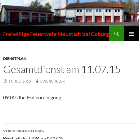
Zum
Inhalt
springen
Suchen
Freiwillige Feuerwehr Neustadt bei Coburg
PRIMÄR
MENÜ
DIENSTPLAN
Gesamtdienst am 11.07.15
11. JULI 2015
UWE SCHELER
09:00 Uhr: Hallenreinigung
Beitragsnavigation
VORHERIGER BEITRAG
Beschädigter LKW am 07.07.15