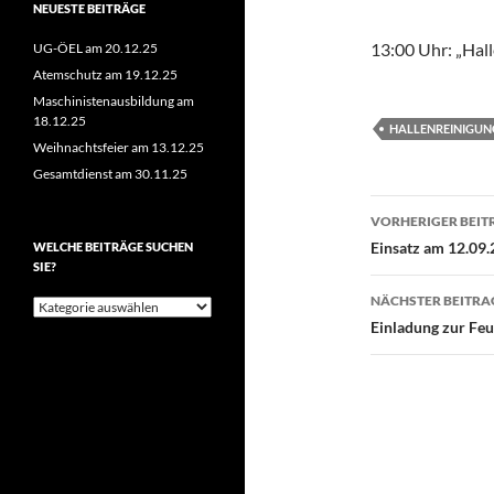
NEUESTE BEITRÄGE
13:00 Uhr: „Hal
UG-ÖEL am 20.12.25
Atemschutz am 19.12.25
Maschinistenausbildung am
18.12.25
HALLENREINIGUN
Weihnachtsfeier am 13.12.25
Gesamtdienst am 30.11.25
Beitragsn
VORHERIGER BEIT
Einsatz am 12.09
WELCHE BEITRÄGE SUCHEN
SIE?
NÄCHSTER BEITRA
Welche
Beiträge
Einladung zur Fe
suchen
Sie?