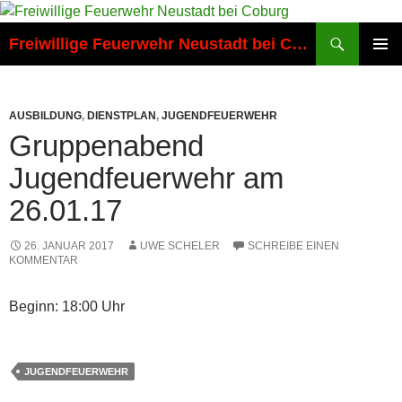
Zum
Inhalt
Suchen
Freiwillige Feuerwehr Neustadt bei Coburg
springen
PRIMÄR
MENÜ
AUSBILDUNG
,
DIENSTPLAN
,
JUGENDFEUERWEHR
Gruppenabend
Jugendfeuerwehr am
26.01.17
26. JANUAR 2017
UWE SCHELER
SCHREIBE EINEN
KOMMENTAR
Beginn: 18:00 Uhr
JUGENDFEUERWEHR