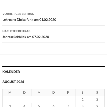
Beitragsnavigation
VORHERIGER BEITRAG
Lehrgang Digitalfunk am 01.02.2020
NÄCHSTER BEITRAG
Jahresrückblick am 07.02.2020
KALENDER
AUGUST 2026
M
D
M
D
F
S
S
1
2
3
4
5
6
7
8
9