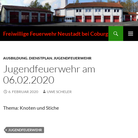
Zum
Inhalt
springen
Suchen
Freiwillige Feuerwehr Neustadt bei Coburg
PRIMÄR
MENÜ
AUSBILDUNG
,
DIENSTPLAN
,
JUGENDFEUERWEHR
Jugendfeuerwehr am
06.02.2020
6. FEBRUAR 2020
UWE SCHELER
Thema: Knoten und Stiche
JUGENDFEUERWEHR