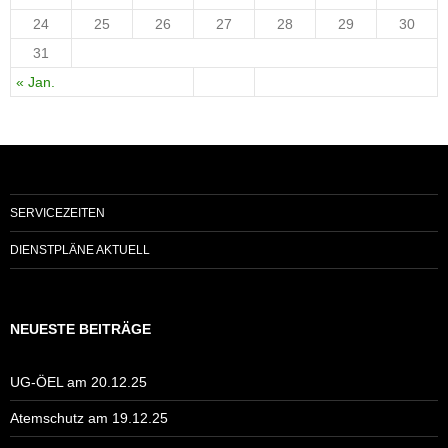
24
25
26
27
28
29
30
31
« Jan.
SERVICEZEITEN
DIENSTPLÄNE AKTUELL
NEUESTE BEITRÄGE
UG-ÖEL am 20.12.25
Atemschutz am 19.12.25