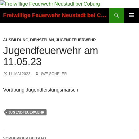
Zum
Inhalt
Suchen
Freiwillige Feuerwehr Neustadt bei Coburg
springen
PRIMÄR
MENÜ
AUSBILDUNG
,
DIENSTPLAN
,
JUGENDFEUERWEHR
Jugendfeuerwehr am
11.05.23
11. MAI 2023
UWE SCHELER
Vorübung Jugendleistungsmarsch
JUGENDFEUERWEHR
Beitragsnavigation
VORHERIGER BEITRAG