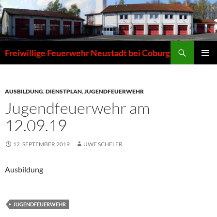
Zum
Inhalt
springen
Suchen
Freiwillige Feuerwehr Neustadt bei Coburg
PRIMÄR
MENÜ
AUSBILDUNG
,
DIENSTPLAN
,
JUGENDFEUERWEHR
Jugendfeuerwehr am
12.09.19
12. SEPTEMBER 2019
UWE SCHELER
Ausbildung
JUGENDFEUERWEHR