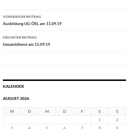
Beitragsnavigation
VORHERIGER BEITRAG
Ausbildung UG-ÖEL am 11.09.19
NÄCHSTER BEITRAG
Gesamtdienst am 15.09.19
KALENDER
AUGUST 2026
M
D
M
D
F
S
S
1
2
3
4
5
6
7
8
9