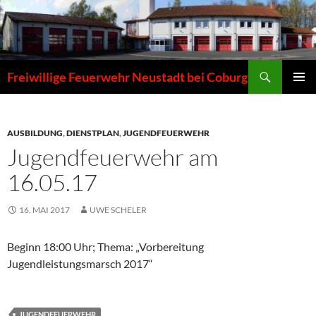
Zum
Inhalt
springen
Suchen
Freiwillige Feuerwehr Neustadt bei Coburg
PRIMÄR
MENÜ
AUSBILDUNG
,
DIENSTPLAN
,
JUGENDFEUERWEHR
Jugendfeuerwehr am
16.05.17
16. MAI 2017
UWE SCHELER
Beginn 18:00 Uhr; Thema: „Vorbereitung
Jugendleistungsmarsch 2017“
JUGENDFEUERWEHR