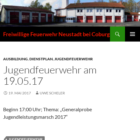
Zum
Inhalt
springen
Suchen
Freiwillige Feuerwehr Neustadt bei Coburg
PRIMÄR
MENÜ
AUSBILDUNG
,
DIENSTPLAN
,
JUGENDFEUERWEHR
Jugendfeuerwehr am
19.05.17
19. MAI 2017
UWE SCHELER
Beginn 17:00 Uhr; Thema: „Generalprobe
Jugendleistungsmarsch 2017“
JUGENDFEUERWEHR