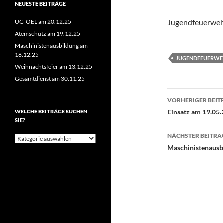
NEUESTE BEITRÄGE
Jugendfeuerwe
UG-ÖEL am 20.12.25
Atemschutz am 19.12.25
Maschinistenausbildung am
18.12.25
JUGENDFEUERWE
Weihnachtsfeier am 13.12.25
Gesamtdienst am 30.11.25
Beitragsn
VORHERIGER BEIT
Einsatz am 19.05.
WELCHE BEITRÄGE SUCHEN
SIE?
NÄCHSTER BEITRA
Welche
Beiträge
Maschinistenausb
suchen
Sie?