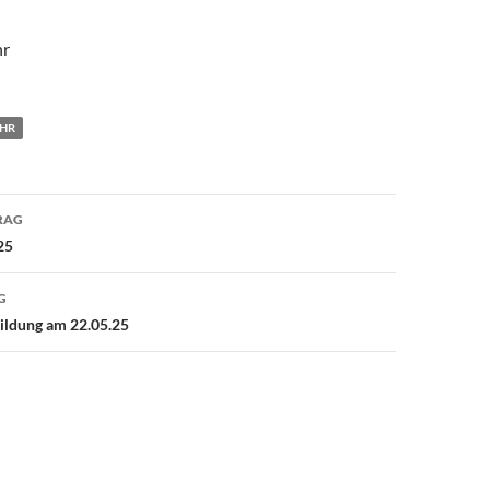
hr
HR
avigation
RAG
25
G
ildung am 22.05.25